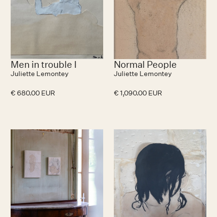
Men in trouble I
Normal People
Juliette Lemontey
Juliette Lemontey
€ 680.00 EUR
€ 1,090.00 EUR
N