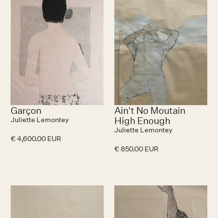
Garçon
Ain't No Moutain
High Enough
Juliette Lemontey
Juliette Lemontey
€ 4,600.00 EUR
€ 850.00 EUR
N