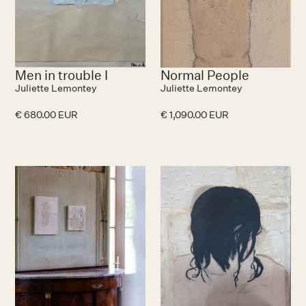
Men in trouble I
Normal People
Juliette Lemontey
Juliette Lemontey
€ 680.00 EUR
€ 1,090.00 EUR
N